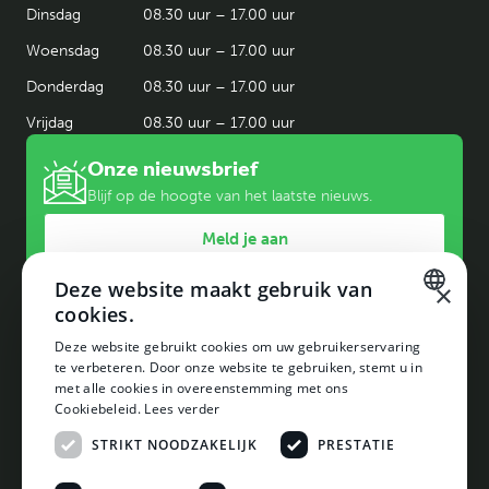
Dinsdag
08.30 uur – 17.00 uur
Woensdag
08.30 uur – 17.00 uur
Donderdag
08.30 uur – 17.00 uur
Vrijdag
08.30 uur – 17.00 uur
Onze nieuwsbrief
Blijf op de hoogte van het laatste nieuws.
Meld je aan
Deze website maakt gebruik van
×
cookies.
DUTCH
Deze website gebruikt cookies om uw gebruikerservaring
te verbeteren. Door onze website te gebruiken, stemt u in
DUTCH
met alle cookies in overeenstemming met ons
Klanten geven ons een 9,1
Op gebied van persoonlijke service
Cookiebeleid.
Lees verder
0224 - 591 228
STRIKT NOODZAKELIJK
PRESTATIE
08.30 uur - 17.00 uur
info@deheij.nl