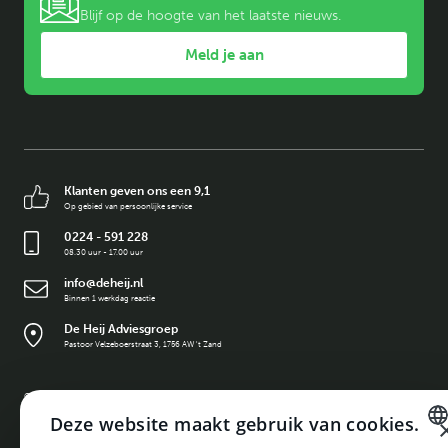
Blijf op de hoogte van het laatste nieuws.
Meld je aan
Klanten geven ons een 9,1
Op gebied van persoonlijke service
0224 - 591 228
08.30 uur - 17.00 uur
info@deheij.nl
Binnen 1 werkdag reactie
De Heij Adviesgroep
Pastoor Velzeboerstraat 3, 1756 AW 't Zand
©
2026
De Heij Adviesgroep
Deze website maakt gebruik van cookies.
Built by