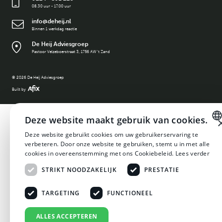
08.30 uur - 17.00 uur
info@deheij.nl
Binnen 1 werkdag reactie
De Heij Adviesgroep
Pastoor Velzeboerstraat 3, 1756 AW 't Zand
©
2026
De Heij Adviesgroep
Built by
Deze website maakt gebruik van cookies.
Deze website gebruikt cookies om uw gebruikerservaring te
DUTCH
verbeteren. Door onze website te gebruiken, stemt u in met alle
cookies in overeenstemming met ons Cookiebeleid.
Lees verder
DUTCH
STRIKT NOODZAKELIJK
PRESTATIE
TARGETING
FUNCTIONEEL
ALLES ACCEPTEREN