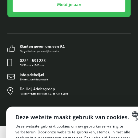
Meld je aan
Klanten geven ons een 9,1
Op gebied van persoonlijke service
0224 - 591 228
08.30 uur - 17.00 uur
info@deheij.nl
Binnen 1 werkdag reactie
De Heij Adviesgroep
Pastoor Velzeboerstraat 3, 1756 AW 't Zand
©
2026
De Heij Adviesgroep
Deze website maakt gebruik van cookies.
Built by
Deze website gebruikt cookies om uw gebruikerservaring te
DUTCH
verbeteren. Door onze website te gebruiken, stemt u in met alle
cookies in overeenstemming met ons Cookiebeleid.
Lees verder